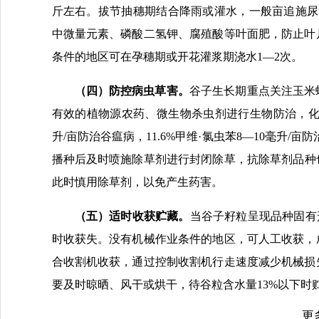
斤左右。拔节抽穗期结合降雨或灌水，一般亩追施尿素
中微量元素、磷酸二氢钾、腐殖酸等叶面肥，防止叶
条件的地区可在孕穗期或开花灌浆期浇水1—2次。
（
四
）
防控病虫
草害
。
谷子生长期重点关注玉米
有效的植物源农药、微生物杀虫剂进行生物防治，化学防治
升/亩防治谷瘟病，11.6%甲维·氯虫苯8—10毫升/亩
播种后及时喷施除草剂进行封闭除草，抗除草剂品种
此时慎用除草剂，以免产生药害。
（
五
）
适时收获
贮藏
。
当谷子籽粒呈现品种固有
时收获失。没有机械作业条件的地区，可人工收获，
合收割机收获，通过控制收割机行走速度减少机械损
要及时晾晒、风干或烘干，待谷粒含水量13%以下时
更