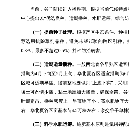
当前，谷子陆续进入播种期。根据当前气候特点
中心提出以“优选良种、适期播种、水肥运筹、综合防
（
一
）
提前
种子
处理
。
根据产区生态条件、种植
荐选用抗除草剂品种，避免未经试验的跨区引种。播
0.3%，最多不超过0.5%）拌种防治病害。
（
二
）
适期
适量
播种
。
一般西北春谷早熟区适宜
播期为4月下旬至5月上旬，华北夏谷区适宜播期为
区域可适期早播。播前整地要做到“上虚下实”，采用
壤土可酌情少播，粘土地应加大播量，确保全苗。谷子
叶期定苗。播种密度上，旱薄地宜小，高水肥地宜大；
右；华北夏谷区亩基本苗4.5万株左右；杂交谷子单
（
三
）
科学
水肥运筹
。
施肥基本原则是氮磷钾配